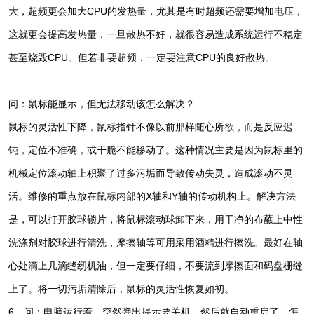
大，超频更会加大CPU的发热量，尤其是有时超频还需要增加电压，
这就更会提高发热量，一旦散热不好，就很容易造成系统运行不稳定
甚至烧毁CPU。但若非要超频，一定要注意CPU的良好散热。
问：鼠标能显示，但无法移动该怎么解决？
鼠标的灵活性下降，鼠标指针不像以前那样随心所欲，而是反应迟
钝，定位不准确，或干脆不能移动了。这种情况主要是因为鼠标里的
机械定位滚动轴上积聚了过多污垢而导致传动失灵，造成滚动不灵
活。维修的重点放在鼠标内部的X轴和Y轴的传动机构上。解决方法
是，可以打开胶球锁片，将鼠标滚动球卸下来，用干净的布蘸上中性
洗涤剂对胶球进行清洗，摩擦轴等可用采用酒精进行擦洗。最好在轴
心处滴上几滴缝纫机油，但一定要仔细，不要流到摩擦面和码盘栅缝
上了。将一切污垢清除后，鼠标的灵活性恢复如初。
6、问：电脑运行着，突然弹出提示要关机，然后就自动重启了。怎