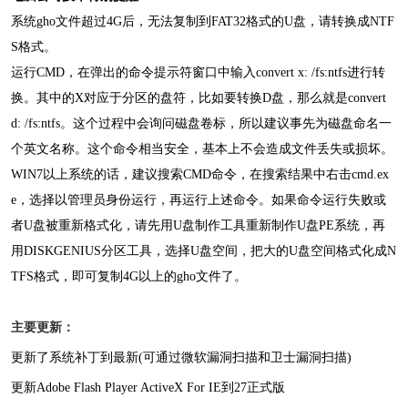
系统gho文件超过4G后，无法复制到FAT32格式的U盘，请转换成NTF
S格式。
运行CMD，在弹出的命令提示符窗口中输入convert x: /fs:ntfs进行转
换。其中的X对应于分区的盘符，比如要转换D盘，那么就是convert
d: /fs:ntfs。这个过程中会询问磁盘卷标，所以建议事先为磁盘命名一
个英文名称。这个命令相当安全，基本上不会造成文件丢失或损坏。
WIN7以上系统的话，建议搜索CMD命令，在搜索结果中右击cmd.ex
e，选择以管理员身份运行，再运行上述命令。如果命令运行失败或
者U盘被重新格式化，请先用U盘制作工具重新制作U盘PE系统，再
用DISKGENIUS分区工具，选择U盘空间，把大的U盘空间格式化成N
TFS格式，即可复制4G以上的gho文件了。
主要更新：
更新了系统补丁到最新(可通过微软漏洞扫描和卫士漏洞扫描)
更新Adobe Flash Player ActiveX For IE到27正式版