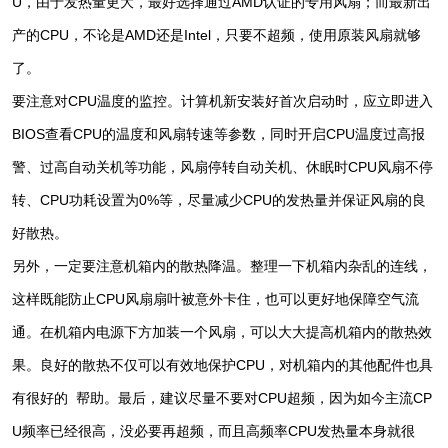
U，由于发热量更大，最好选择通过AMD认证的专用风扇；而最新出
产的CPU，不论是AMD还是Intel，只要不超频，使用原装风扇就够
了。
要注意对CPU温度的监控。计算机新安装好首次启动时，应立即进入
BIOS查看CPU的温度和风扇转速等参数，同时开启CPU温度过高报
警、过高自动关机等功能，风扇停转自动关机、休眠时CPU风扇不停
转、CPU功耗设置为0%等，尽量减少CPU的发热量并保证风扇的良
好散热。
另外，一定要注意机箱内的散热降温。整理一下机箱内杂乱的连线，
这样既能防止CPU风扇扇叶被意外卡住，也可以更好地保障空气流
通。在机箱内电源下方加装一个风扇，可以大大提高机箱内的散热效
果。良好的散热不仅可以有效地保护CPU，对机箱内的其他配件也具
有很好的 帮助。最后，建议尽量不要对CPU超频，因为如今主流CP
U频率已经很高，没必要再超频，而且高频率CPU发热量本身就很