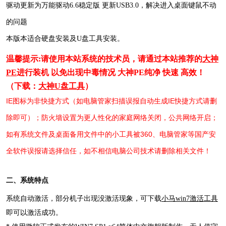
驱动更新为万能驱动6.6稳定版 更新USB3.0，解决进入桌面键鼠不动
的问题
本版本适合硬盘安装及U盘工具安装。
温馨提示:请使用本站系统的技术员，请通过本站推荐的
大神
PE
进行装机 以免出现中毒情况 大神PE纯净 快速 高效！
（下载：
大神U盘工具
）
IE图标为非快捷方式（如电脑管家扫描误报自动生成IE快捷方式请删
除即可）；防火墙设置为更人性化的家庭网络关闭，公共网络开启；
如有系统文件及桌面备用文件中的小工具被360、电脑管家等国产安
全软件误报请选择信任，如不相信电脑公司技术请删除相关文件！
二、系统特点
系统自动激活，部分机子出现没激活现象，可下载
小马win7激活工具
即可以激活成功。