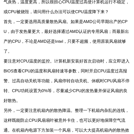
气炎热，温度更高，所以很担心CPU温度过高使计算机运行不稳定，
或CPU被烧毁，请问用什么办法可以使CPU温度降下来？
首先，一定要选用高质量散热风扇。如果是AMD公司早期出产的CP
U，由于发热量更大，最好选择通过AMD认证的专用风扇；而最新出
产的CPU，不论是AMD还是Intel，只要不超频，使用原装风扇就够
了。
要注意对CPU温度的监控。计算机新安装好首次启动时，应立即进入
BIOS查看CPU的温度和风扇转速等参数，同时开启CPU温度过高报
警、过高自动关机等功能，风扇停转自动关机、休眠时CPU风扇不停
转、CPU功耗设置为0%等，尽量减少CPU的发热量并保证风扇的良
好散热。
另外，一定要注意机箱内的散热降温。整理一下机箱内杂乱的连线，
这样既能防止CPU风扇扇叶被意外卡住，也可以更好地保障空气流
通。在机箱内电源下方加装一个风扇，可以大大提高机箱内的散热效