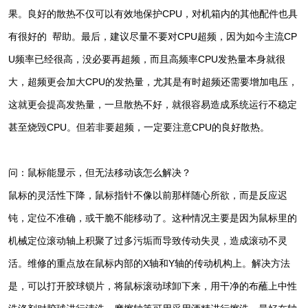
果。良好的散热不仅可以有效地保护CPU，对机箱内的其他配件也具
有很好的 帮助。最后，建议尽量不要对CPU超频，因为如今主流CP
U频率已经很高，没必要再超频，而且高频率CPU发热量本身就很
大，超频更会加大CPU的发热量，尤其是有时超频还需要增加电压，
这就更会提高发热量，一旦散热不好，就很容易造成系统运行不稳定
甚至烧毁CPU。但若非要超频，一定要注意CPU的良好散热。
问：鼠标能显示，但无法移动该怎么解决？
鼠标的灵活性下降，鼠标指针不像以前那样随心所欲，而是反应迟
钝，定位不准确，或干脆不能移动了。这种情况主要是因为鼠标里的
机械定位滚动轴上积聚了过多污垢而导致传动失灵，造成滚动不灵
活。维修的重点放在鼠标内部的X轴和Y轴的传动机构上。解决方法
是，可以打开胶球锁片，将鼠标滚动球卸下来，用干净的布蘸上中性