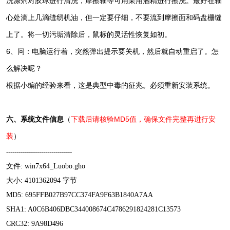
洗涤剂对胶球进行清洗，摩擦轴等可用采用酒精进行擦洗。最好在轴
心处滴上几滴缝纫机油，但一定要仔细，不要流到摩擦面和码盘栅缝
上了。将一切污垢清除后，鼠标的灵活性恢复如初。
6、问：电脑运行着，突然弹出提示要关机，然后就自动重启了。怎
么解决呢？
根据小编的经验来看，这是典型中毒的征兆。必须重新安装系统。
六、系统文件信息
（
下载后请核验MD5值，确保文件完整再进行安
装
）
--------------------------------
文件: win7x64_Luobo.gho
大小: 4101362094 字节
MD5: 695FFB027B97CC374FA9F63B1840A7AA
SHA1: A0C6B406DBC344008674C4786291824281C13573
CRC32: 9A98D496