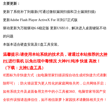
主要更新：
更新了系统补丁到最新(可通过微软漏洞扫描和卫士漏洞扫描)
更新Adobe Flash Player ActiveX For IE到27正式版
驱动更新为万能驱动6.6稳定版 更新USB3.0，解决进入桌面键鼠不动
的问题
本版本适合硬盘安装及U盘工具安装。
温馨提示:请使用本站系统的技术员，请通过本站推荐的
大神
PE
进行装机 以免出现中毒情况 大神PE纯净 快速 高效！
（下载：
大神U盘工具
）
IE图标为非快捷方式（如电脑管家扫描误报自动生成IE快捷方式请删
除即可）；防火墙设置为更人性化的家庭网络关闭，公共网络开启；
如有系统文件及桌面备用文件中的小工具被360、电脑管家等国产安
全软件误报请选择信任，如不相信新萝卜家园技术请删除相关文件！