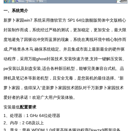
一、系统简介
新萝卜家园
win7 系统
采用微软官方 SP1 64位旗舰版简体中文版精心
封装制作而成，系统经过严格的测试，更加稳定，更加安全，最大限
度地避免了因驱动冲突而蓝屏的现象，系统在离线环境中精心制作而
成,严格查杀木马,确保系统稳定。并且集成市面上最新最全的硬件驱
动程序，采用万能ghost封装技术,安装快速方便,支持一键解压安装、
pe安装以及刻盘安装,适合各种新旧机型，能够完美兼容台式机、品
牌机及笔记本等新老机型，且安全无毒，是您装机的最佳选择。“新
萝卜家园，值得深入“是
新萝卜家园技术
团队对千万新萝卜家园技术
爱好者的承诺！欢迎广大用户安装体验。
安装最低
配置要求
1、处理器：1 GHz 64位处理器
2、内存：2 GB及以上
3、显卡：带有 WDDM 1.0或更高版本驱动程序Direct×9图形设备