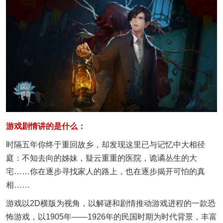
游戏剧情讲的是什么：
时隔五年你终于重回故乡，却发现这里已与记忆中大相径
庭：不知去向的姊妹，疑云重重的医院，诡谲丛生的大
宅……你在逐步寻找家人的路上，也在逐步揭开可怕的真
相……
游戏以2D横版为视角，以解谜和剧情推动游戏进程的一款恐
怖游戏，以1905年——1926年的民国时期为时代背景，丰富