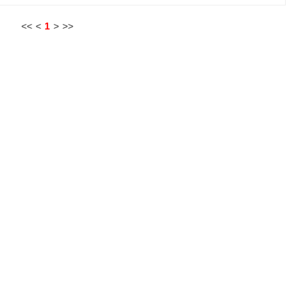
<<
<
1
>
>>