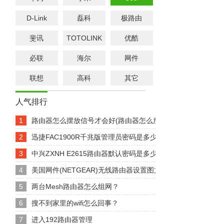
D-Link
磊科
极路由
斐讯
TOTOLINK
优酷
必联
海尔
网件
联想
高科
其它
人气排行
1
路由器怎么摆放信号才会好(路由器怎么放信号号)
2
迅捷FAC1900R千兆版管理员密码是多少？
3
中兴ZXNH E2615路由器默认密码是多少？
4
美国网件(NETGEAR)无线路由器设置图文教程【图文】
5
两台Mesh路由器怎么组网？
6
搜不到家里的wifi怎么回事？
7
进入192路由器管理