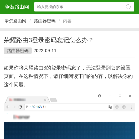
争怎路由网
/
路由器密码
/
内容
荣耀路由3登录密码忘记怎么办？
路由器密码
2022-09-11
如果你将荣耀路由3的登录密码忘了，无法登录到它的设置
页面。在这种情况下，请仔细阅读下面的内容，以解决你的
这个问题。