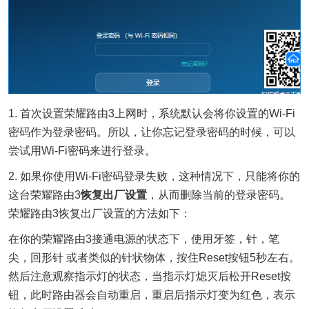
1. 首次设置荣耀路由3上网时，系统默认会将你设置的Wi-Fi
密码作为登录密码。所以，让你忘记登录密码的时候，可以
尝试用Wi-Fi密码来进行登录。
2. 如果你使用Wi-Fi密码登录失败，这种情况下，只能将你的
这台荣耀路由3
恢复出厂设置
，从而删除当前的登录密码。
荣耀路由3恢复出厂设置的方法如下：
在你的荣耀路由3接通电源的状态下，使用牙签，针，笔
尖，回形针 或者类似的针状物体，按住Reset按钮5秒左右。
然后注意观察指示灯的状态，当指示灯熄灭后松开Reset按
钮，此时路由器会自动重启，重启后指示灯变为红色，表示