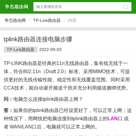
争怎路由网
/
TP-Link路由器
/
内容
tplink路由器连接电脑步骤
TP-Link路由器
2022-09-03
TP-LINK路由器是经典的11n无线路由器，集有线无线于一
体，符合802.11n（Draft 2.0）标准。采用MIMO技术，可提
供更好的无线传输性能、稳定性和无线覆盖范围。同时采用
CCA技术，能自动避开频道干扰并充分利用频道捆绑优势。
问：
电脑怎么连接tplink路由器上网？
答：
如果你的tplink路由器已经设置好了，可以正常上网；这
种情况下，用网线把电脑连接到tplink路由器上的
LAN
口 或
者 WAN/LAN口后，电脑就可以正常上网的。