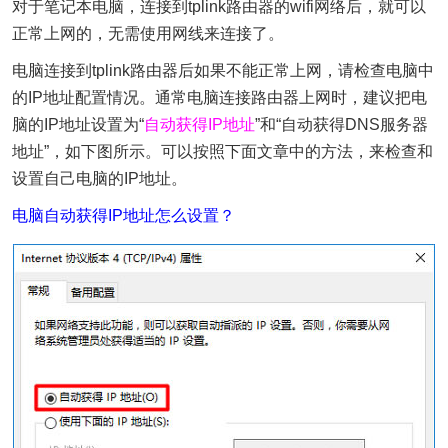
对于笔记本电脑，连接到tplink路由器的wifi网络后，就可以
正常上网的，无需使用网线来连接了。
电脑连接到tplink路由器后如果不能正常上网，请检查电脑中
的IP地址配置情况。通常电脑连接路由器上网时，建议把电
脑的IP地址设置为“
自动获得IP地址
”和“自动获得DNS服务器
地址”，如下图所示。可以按照下面文章中的方法，来检查和
设置自己电脑的IP地址。
电脑自动获得IP地址怎么设置？