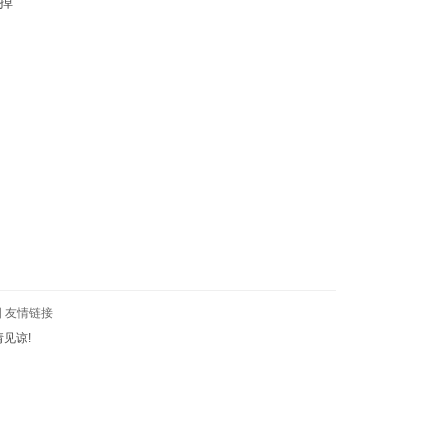
掉
图
友情链接
见谅!