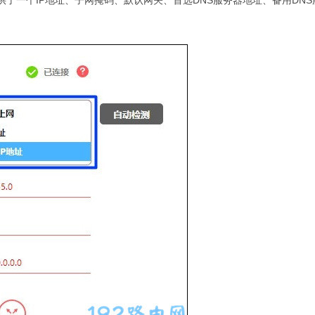
提供了一个IP地址、子网掩码、默认网关、首选DNS服务器地址、备用DNS