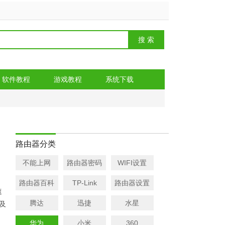
置
软件教程
游戏教程
系统下载
路由器分类
不能上网
路由器密码
WIFI设置
路由器百科
TP-Link
路由器设置
速
腾达
迅捷
水星
及
华为
小米
360