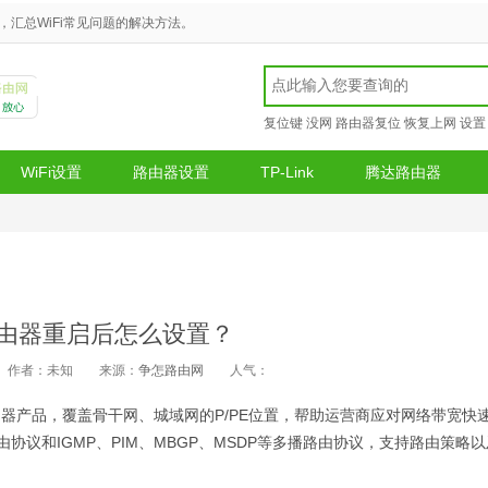
汇总WiFi常见问题的解决方法。
复位键
没网
路由器复位
恢复上网
设
WiFi设置
路由器设置
TP-Link
腾达路由器
由器重启后怎么设置？
作者：未知
来源：
争怎路由网
人气：
器产品，覆盖骨干网、城域网的P/PE位置，帮助运营商应对网络带宽快
播路由协议和IGMP、PIM、MBGP、MSDP等多播路由协议，支持路由策略以