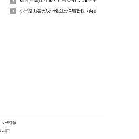
华为(荣耀)各个型号路由器登录地址跟用户名密码下文
9
小米路由器无线中继图文详细教程（两台路由器无线中继连接
10
图
友情链接
见谅!