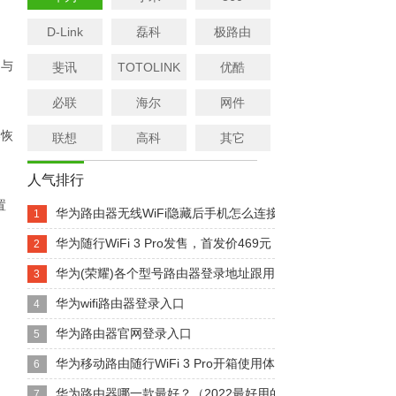
D-Link
磊科
极路由
，与
斐讯
TOTOLINK
优酷
必联
海尔
网件
器恢
联想
高科
其它
人气排行
置
华为路由器无线WiFi隐藏后手机怎么连接？
1
华为随行WiFi 3 Pro发售，首发价469元
2
华为(荣耀)各个型号路由器登录地址跟用户名密码下文
3
华为wifi路由器登录入口
4
华为路由器官网登录入口
5
华为移动路由随行WiFi 3 Pro开箱使用体验
6
华为路由器哪一款最好？（2022最好用的三款华为路由器）
7