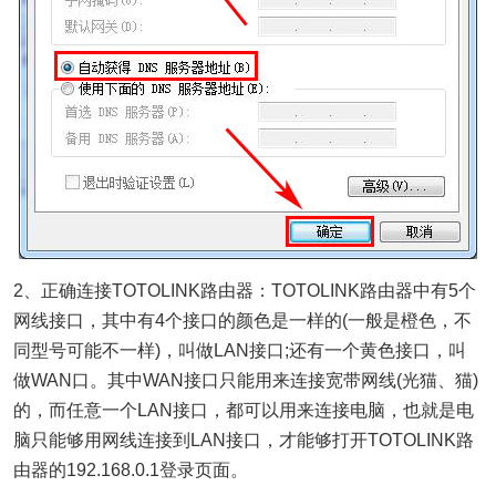
2、正确连接TOTOLINK路由器：TOTOLINK路由器中有5个
网线接口，其中有4个接口的颜色是一样的(一般是橙色，不
同型号可能不一样)，叫做LAN接口;还有一个黄色接口，叫
做WAN口。其中WAN接口只能用来连接宽带网线(光猫、猫)
的，而任意一个LAN接口，都可以用来连接电脑，也就是电
脑只能够用网线连接到LAN接口，才能够打开TOTOLINK路
由器的192.168.0.1登录页面。