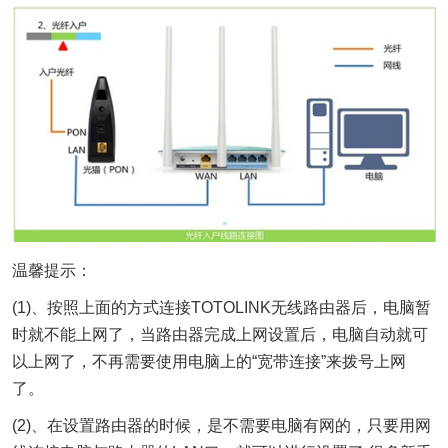
温馨提示：
(1)、按照上面的方式连接TOTOLINK无线路由器后，电脑暂
时就不能上网了，当路由器完成上网设置后，电脑自动就可
以上网了，不再需要使用电脑上的“宽带连接”来拨号上网
了。
(2)、在设置路由器的时候，是不需要电脑有网的，只要用网