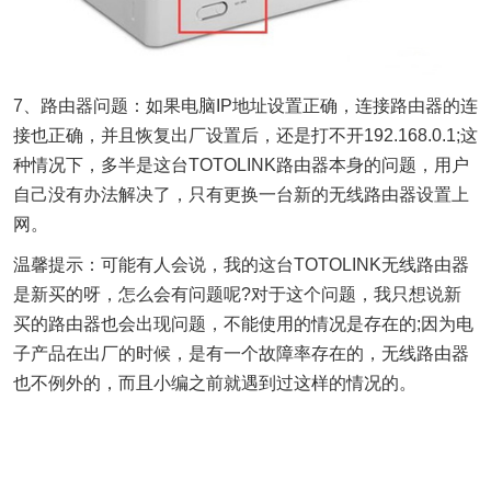
7、路由器问题：如果电脑IP地址设置正确，连接路由器的连
接也正确，并且恢复出厂设置后，还是打不开192.168.0.1;这
种情况下，多半是这台TOTOLINK路由器本身的问题，用户
自己没有办法解决了，只有更换一台新的无线路由器设置上
网。
温馨提示：可能有人会说，我的这台TOTOLINK无线路由器
是新买的呀，怎么会有问题呢?对于这个问题，我只想说新
买的路由器也会出现问题，不能使用的情况是存在的;因为电
子产品在出厂的时候，是有一个故障率存在的，无线路由器
也不例外的，而且小编之前就遇到过这样的情况的。