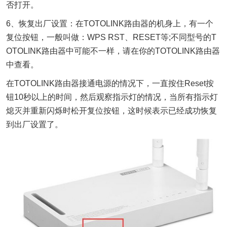
否打开。
6、恢复出厂设置：在TOTOLINK路由器的机身上，有一个
复位按钮，一般叫做：WPS RST、RESET等;不同型号的T
OTOLINK路由器中可能不一样，请在你的TOTOLINK路由器
中查看。
在TOTOLINK路由器接通电源的情况下，一直按住Reset按
钮10秒以上的时间，然后观察指示灯的情况，当所有指示灯
熄灭并重新闪烁时松开复位按钮，这时候表示已经成功恢复
到出厂设置了。