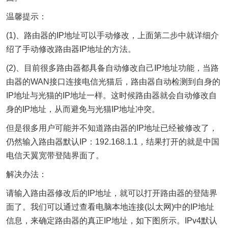
温馨提示：
(1)、路由器的IP地址可以手动修改，上面第二步中就详细介
绍了手动修改路由器IP地址的方法。
(2)、目前很多路由器都具备自动修改自己IP地址功能，当路
由器的WAN接口连接电信光猫后，路由器自动检测到自身的
IP地址与光猫的IP地址一样。这时候路由器就会自动修改自
身的IP地址，从而避免与光猫IP地址冲突。
但是很多用户可能并不知道路由器的IP地址已经被修改了，
仍然输入路由器默认IP：192.168.1.1，结果打开的就是中国
电信天翼宽带登陆界面了。
解决办法：
请输入路由器修改后的IP地址，就可以打开路由器的登陆界
面了。我们可以通过查看电脑本地连接(以太网)中的IP地址
信息，来确定路由器的真正IP地址，如下图所示。IPv4默认