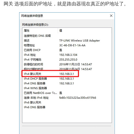
网关 选项后面的IP地址，就是路由器现在真正的IP地址了。