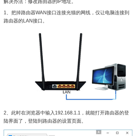
解决办法：修改路由器的IP地址。
1、把掉路由器WAN接口连接光猫的网线，仅让电脑连接到
路由器的LAN接口。
2、此时在浏览器中输入192.168.1.1，就能打开路由器的登
陆界面了，登陆到路由器的设置页面。