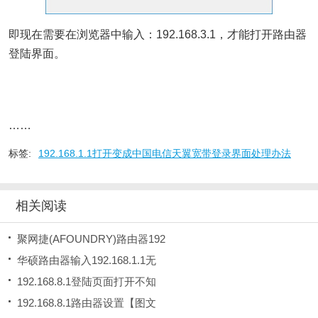
即现在需要在浏览器中输入：192.168.3.1，才能打开路由器
登陆界面。
……
标签:
192.168.1.1打开变成中国电信天翼宽带登录界面处理办法
相关阅读
聚网捷(AFOUNDRY)路由器192
华硕路由器输入192.168.1.1无
192.168.8.1登陆页面打开不知
192.168.8.1路由器设置【图文