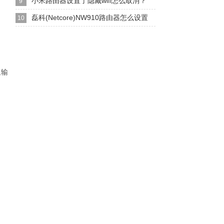
小米路由器设置了隐藏wifi怎么取消？
9
磊科(Netcore)NW910路由器怎么设置
10
里输