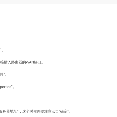
口。
接插入路由器的WAN接口。
性”。
erties”。
S服务器地址”，这个时候你要注意点击“确定”。