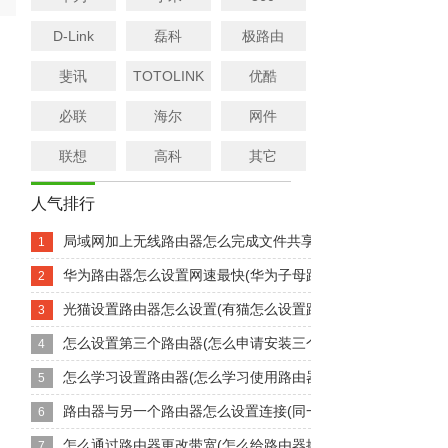
D-Link
磊科
极路由
斐讯
TOTOLINK
优酷
必联
海尔
网件
联想
高科
其它
人气排行
局域网加上无线路由器怎么完成文件共享(局域网通过无线怎么共.
1
华为路由器怎么设置网速最快(华为子母路由器怎么设置网速快
2
光猫设置路由器怎么设置(有猫怎么设置路由器)
3
怎么设置第三个路由器(怎么申请安装三个路由器)
4
怎么学习设置路由器(怎么学习使用路由器)
5
路由器与另一个路由器怎么设置连接(同一个路由器怎么设置连接.
6
怎么通过路由器更改带宽(怎么给路由器换宽带)
7