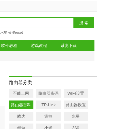
水星
长按reset
软件教程
游戏教程
系统下载
路由器分类
不能上网
路由器密码
WIFI设置
路由器百科
TP-Link
路由器设置
腾达
迅捷
水星
华为
小米
360